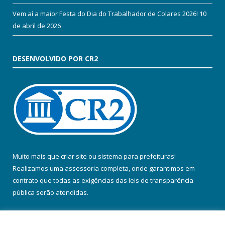
Vem aí a maior Festa do Dia do Trabalhador de Colares 2026!
10
de abril de 2026
DESENVOLVIDO POR CR2
Muito mais que
criar site
ou
sistema para prefeituras
!
Realizamos uma
assessoria
completa, onde garantimos em
contrato que todas as exigências das
leis de transparência
pública
serão atendidas.
Conheça o
PNTP
e o
Radar da Transparência Pública