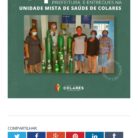
COMPARTILHAR:
Twitter
Facebook
Google+
Pinterest
LinkedIn
Tumblr