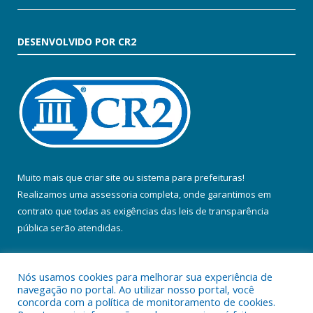
DESENVOLVIDO POR CR2
Muito mais que
criar site
ou
sistema para prefeituras
!
Realizamos uma
assessoria
completa, onde garantimos em
contrato que todas as exigências das
leis de transparência
pública
serão atendidas.
Conheça o
PNTP
e o
Radar da Transparência Pública
Nós usamos cookies para melhorar sua experiência de
navegação no portal. Ao utilizar nosso portal, você
concorda com a política de monitoramento de cookies.