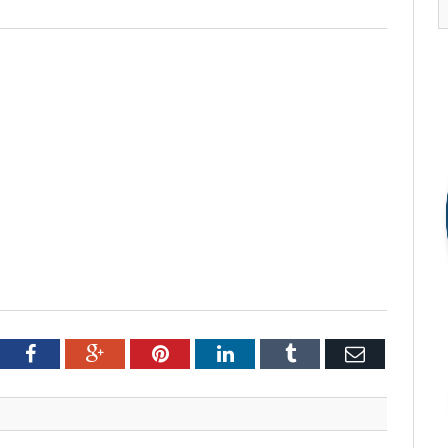
tter
Facebook
Google+
Pinterest
LinkedIn
Tumblr
Email