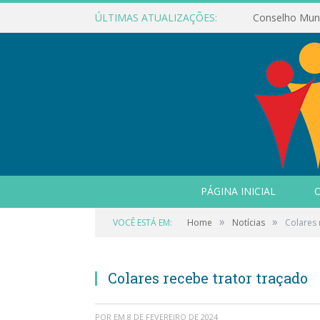
ÚLTIMAS ATUALIZAÇÕES:
PÁGINA INICIAL
O
»
»
VOCÊ ESTÁ EM:
Home
Notícias
Colares 
Colares recebe trator traçado
POR
EM
8 DE FEVEREIRO DE 2024