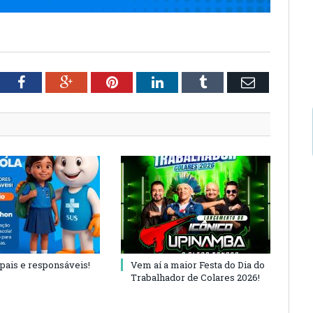
tter
Facebook
Google+
Pinterest
LinkedIn
Tumblr
Email
 pais e responsáveis!
Vem aí a maior Festa do Dia do
Trabalhador de Colares 2026!