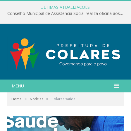
ÚLTIMAS ATUALIZAÇÕES:
Conselho Municipal de Assistência Social realiza oficina aos servidores
MENU
»
»
Home
Notícias
Colares saúde