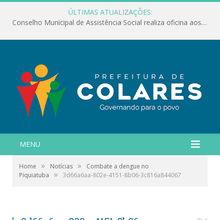
ÚLTIMAS ATUALIZAÇÕES:
Conselho Municipal de Assistência Social realiza oficina aos servidores
MENU
»
»
Home
Notícias
Combate a dengue no
»
Piquiatuba
3d66a6aa-802e-4151-8b06-3c816a844067