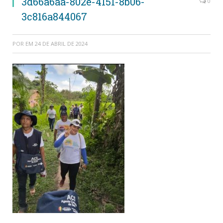
3d66a6aa-802e-4151-8b06-
0
3c816a844067
POR
EM
24 DE ABRIL DE 2024