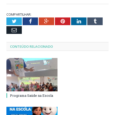
COMPARTILHAR:
Twitter
Facebook
Google+
Pinterest
LinkedIn
Tumblr
Email
CONTEÚDO RELACIONADO
Programa Saúde na Escola