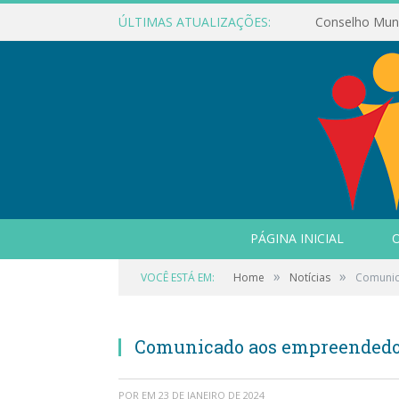
ÚLTIMAS ATUALIZAÇÕES:
PÁGINA INICIAL
O
»
»
VOCÊ ESTÁ EM:
Home
Notícias
Comunic
Comunicado aos empreendedor
POR
EM
23 DE JANEIRO DE 2024