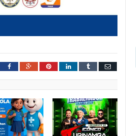
tter
Facebook
Google+
Pinterest
LinkedIn
Tumblr
Email