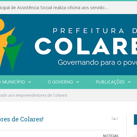
Conselho Municipal de Assistência Social realiza oficina aos servidores
 MUNICÍPIO
O GOVERNO
PUBLICAÇÕES
ado aos empreendedores de Colares!
es de Colares!
0
NOTÍCIAS