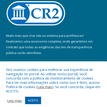
Muito mais que
criar site
ou
sistema para prefeituras
!
Realizamos uma
assessoria
completa, onde garantimos em
contrato que todas as exigências das
leis de transparência
pública
serão atendidas.
Conheça o
PNTP
e o
Radar da Transparência Pública
Nós usamos cookies para melhorar sua experiência de
navegação no portal. Ao utilizar nosso portal, você
concorda com a política de monitoramento de cookies.
Para ter mais informações sobre como isso é feito, acesse
Política de cookies (
Leia mais
). Se você concorda, clique em
Todos os direitos reservados a Prefeitura Municipal de Colares.
ACEITO.
Mapa do Site
Acessar Área Administrativa
Leia mais
ACEITO
Acessar Webmail