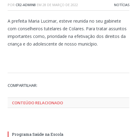
POR
CR2-ADMIN8
EM
28 DE MARÇO DE 2022
NOTÍCIAS
A prefeita Maria Lucimar, esteve reunida no seu gabinete
com conselheiros tutelares de Colares. Para tratar assuntos
importantes como, prioridade na efetivação dos direitos da
criança e do adolescente de nosso município.
Tw
Fa
Go
Pi
Li
Tu
Em
COMPARTILHAR:
CONTEÚDO RELACIONADO
Programa Saúde na Escola