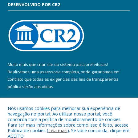
DESENVOLVIDO POR CR2
Muito mais que
criar site
ou
sistema para prefeituras
!
Realizamos uma
assessoria
completa, onde garantimos em
contrato que todas as exigências das
leis de transparência
pública
serão atendidas.
Conheça o
PNTP
e o
Radar da Transparência Pública
Nós usamos cookies para melhorar sua experiência de
navegação no portal. Ao utilizar nosso portal, você
concorda com a política de monitoramento de cookies.
Para ter mais informações sobre como isso é feito, acesse
Política de cookies (
Leia mais
). Se você concorda, clique em
Todos os direitos reservados a Prefeitura Municipal de Colares.
ACEITO.