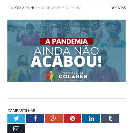
POR
CR2-ADMIN3
EM
30 DE NOVEMBRO DE 2021
NOTÍCIAS
COMPARTILHAR:
Twitter
Facebook
Google+
Pinterest
LinkedIn
Tumblr
Email