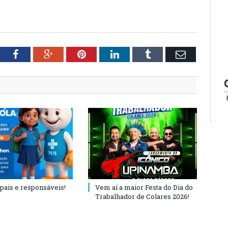
tter
Facebook
Google+
Pinterest
LinkedIn
Tumblr
Email
 pais e responsáveis!
Vem aí a maior Festa do Dia do
Trabalhador de Colares 2026!