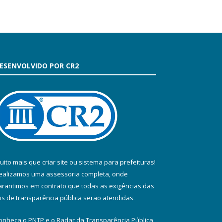
ESENVOLVIDO POR CR2
uito mais que
criar site
ou
sistema para prefeituras
!
ealizamos uma
assessoria
completa, onde
arantimos em contrato que todas as exigências das
eis de transparência pública
serão atendidas.
onheça o
PNTP
e o
Radar da Transparência Pública