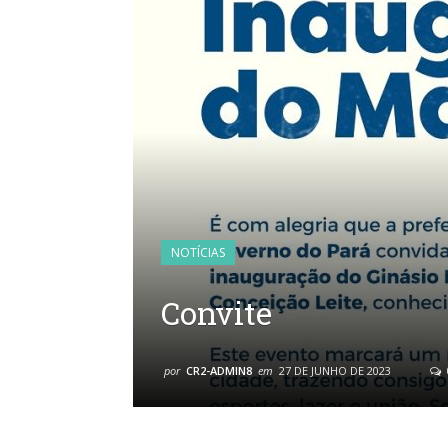
NOTÍCIAS
Convite
por
CR2-ADMIN8
em
27 DE JUNHO DE 2023