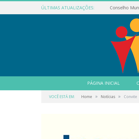
ÚLTIMAS ATUALIZAÇÕES:
PÁGINA INICIAL
O
»
»
VOCÊ ESTÁ EM:
Home
Notícias
Convite