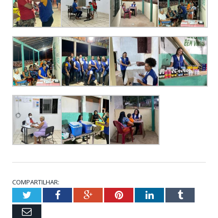
COMPARTILHAR:
Twitter
Facebook
Google+
Pinterest
LinkedIn
Tumblr
Email