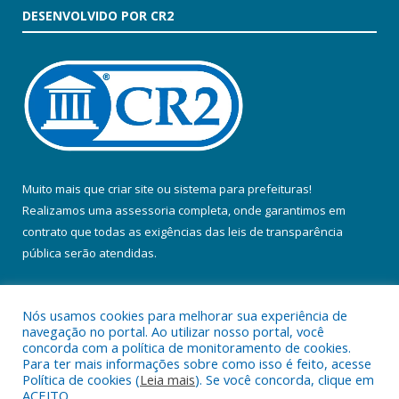
DESENVOLVIDO POR CR2
Muito mais que
criar site
ou
sistema para prefeituras
!
Realizamos uma
assessoria
completa, onde garantimos em
contrato que todas as exigências das
leis de transparência
pública
serão atendidas.
Conheça o
PNTP
e o
Radar da Transparência Pública
Nós usamos cookies para melhorar sua experiência de
navegação no portal. Ao utilizar nosso portal, você
concorda com a política de monitoramento de cookies.
Para ter mais informações sobre como isso é feito, acesse
Política de cookies (
Leia mais
). Se você concorda, clique em
Todos os direitos reservados a Prefeitura Municipal de Colares.
ACEITO.