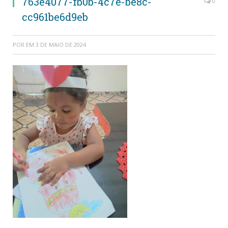
763e4077-fb0b-4c7e-be8c-
0
cc961be6d9eb
POR
EM
3 DE MAIO DE 2024