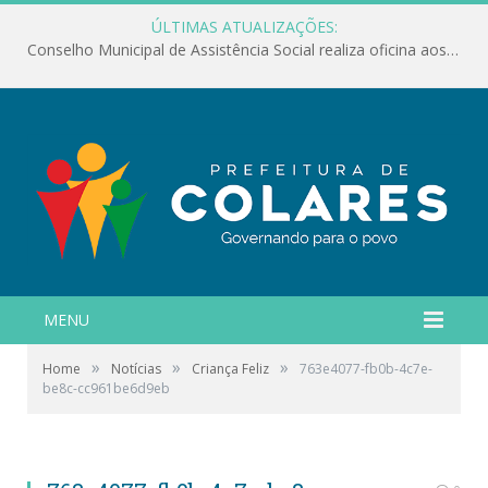
ÚLTIMAS ATUALIZAÇÕES:
Conselho Municipal de Assistência Social realiza oficina aos servidores
MENU
»
»
»
Home
Notícias
Criança Feliz
763e4077-fb0b-4c7e-
be8c-cc961be6d9eb