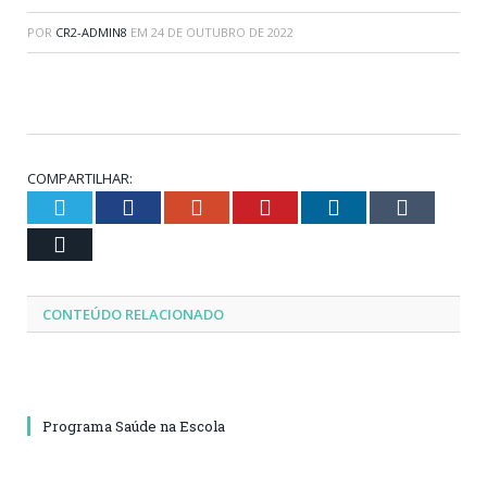
POR
CR2-ADMIN8
EM
24 DE OUTUBRO DE 2022
COMPARTILHAR:
Twitter
Facebook
Google+
Pinterest
LinkedIn
Tumblr
Email
CONTEÚDO RELACIONADO
Programa Saúde na Escola