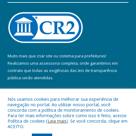
Muito mais que
criar site
ou
sistema para prefeituras
!
Realizamos uma
assessoria
completa, onde garantimos em
contrato que todas as exigências das
leis de transparência
pública
serão atendidas.
Conheça o
PNTP
e o
Radar da Transparência Pública
Nós usamos cookies para melhorar sua experiência de
navegação no portal. Ao utilizar nosso portal, você
concorda com a política de monitoramento de cookies.
Para ter mais informações sobre como isso é feito, acesse
Política de cookies (
Leia mais
). Se você concorda, clique em
Todos os direitos reservados a Prefeitura Municipal de Colares.
ACEITO.