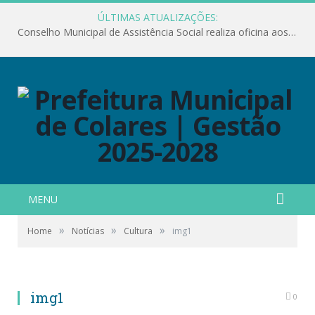
ÚLTIMAS ATUALIZAÇÕES:
Conselho Municipal de Assistência Social realiza oficina aos servidores
MENU
»
»
»
Home
Notícias
Cultura
img1
img1
0