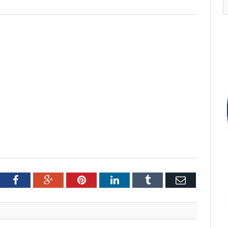
tter
Facebook
Google+
Pinterest
LinkedIn
Tumblr
Email