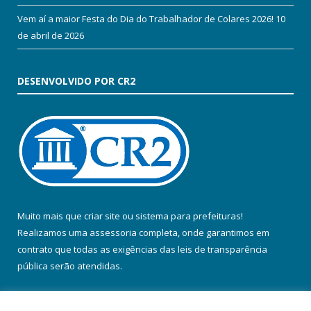
Vem aí a maior Festa do Dia do Trabalhador de Colares 2026!
10
de abril de 2026
DESENVOLVIDO POR CR2
Muito mais que
criar site
ou
sistema para prefeituras
!
Realizamos uma
assessoria
completa, onde garantimos em
contrato que todas as exigências das
leis de transparência
pública
serão atendidas.
Conheça o
PNTP
e o
Radar da Transparência Pública