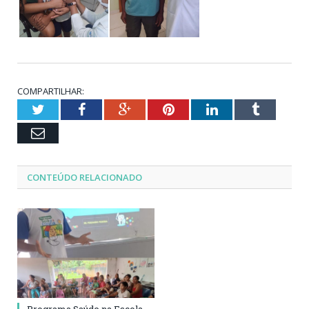
COMPARTILHAR:
Twitter
Facebook
Google+
Pinterest
LinkedIn
Tumblr
Email
CONTEÚDO RELACIONADO
Programa Saúde na Escola