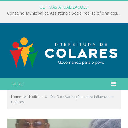
ÚLTIMAS ATUALIZAÇÕES:
Conselho Municipal de Assistência Social realiza oficina aos servidores
MENU
»
»
Home
Notícias
Dia D de Vacinação contra Influenza em
Colares