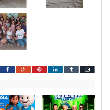
tter
Facebook
Google+
Pinterest
LinkedIn
Tumblr
Email