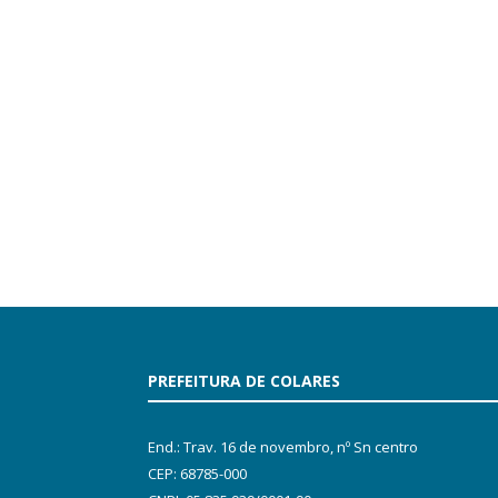
PREFEITURA DE COLARES
End.: Trav. 16 de novembro, nº Sn centro
CEP: 68785-000