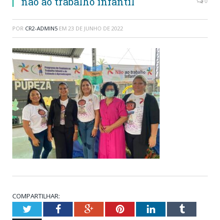
nao ao trabalho infantil
0
POR
CR2-ADMIN5
EM
23 DE JUNHO DE 2022
COMPARTILHAR:
Twitter
Facebook
Google+
Pinterest
LinkedIn
Tumblr