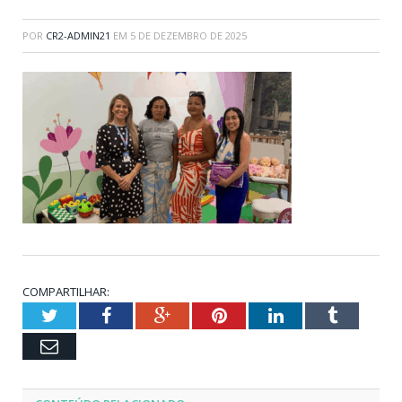
POR
CR2-ADMIN21
EM
5 DE DEZEMBRO DE 2025
COMPARTILHAR:
Twitter
Facebook
Google+
Pinterest
LinkedIn
Tumblr
Email