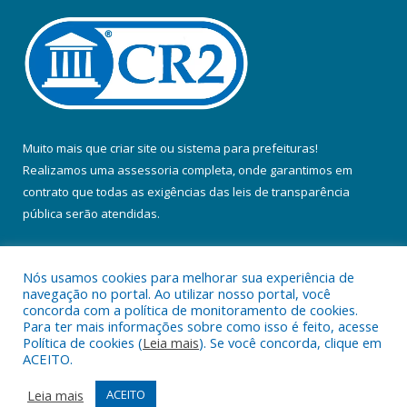
Muito mais que
criar site
ou
sistema para prefeituras
!
Realizamos uma
assessoria
completa, onde garantimos em
contrato que todas as exigências das
leis de transparência
pública
serão atendidas.
Conheça o
PNTP
e o
Radar da Transparência Pública
Nós usamos cookies para melhorar sua experiência de
navegação no portal. Ao utilizar nosso portal, você
concorda com a política de monitoramento de cookies.
Para ter mais informações sobre como isso é feito, acesse
Política de cookies (
Leia mais
). Se você concorda, clique em
Todos os direitos reservados a Prefeitura Municipal de Colares.
ACEITO.
Mapa do Site
Acessar Área Administrativa
Leia mais
ACEITO