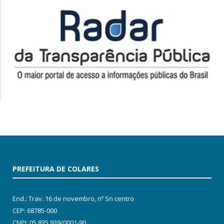
PREFEITURA DE COLARES
End.: Trav. 16 de novembro, nº Sn centro
CEP: 68785-000
CNPJ: 05.835.939/0001-90