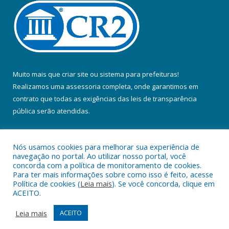
Muito mais que
criar site
ou
sistema para prefeituras
!
Realizamos uma
assessoria
completa, onde garantimos em
contrato que todas as exigências das
leis de transparência
pública
serão atendidas.
Conheça o
PNTP
e o
Radar da Transparência Pública
Nós usamos cookies para melhorar sua experiência de
navegação no portal. Ao utilizar nosso portal, você
concorda com a política de monitoramento de cookies.
Para ter mais informações sobre como isso é feito, acesse
Política de cookies (
Leia mais
). Se você concorda, clique em
Todos os direitos reservados a Prefeitura Municipal de Colares.
ACEITO.
Mapa do Site
Acessar Área Administrativa
Leia mais
ACEITO
Acessar Webmail