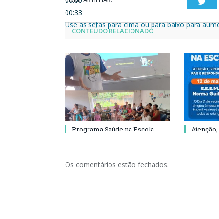
00:00
Twi
00:33
Use as setas para cima ou para baixo para aume
CONTEÚDO RELACIONADO
Programa Saúde na Escola
Atenção,
Os comentários estão fechados.