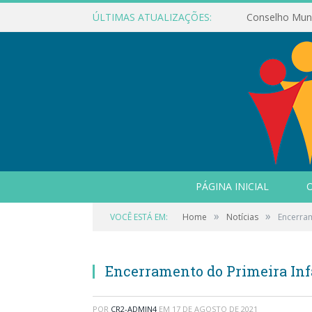
ÚLTIMAS ATUALIZAÇÕES:
PÁGINA INICIAL
O
»
»
VOCÊ ESTÁ EM:
Home
Notícias
Encerram
Encerramento do Primeira Inf
POR
CR2-ADMIN4
EM
17 DE AGOSTO DE 2021