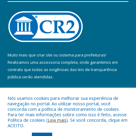
Muito mais que
criar site
ou
sistema para prefeituras
!
Realizamos uma
assessoria
completa, onde garantimos em
contrato que todas as exigências das
leis de transparência
pública
serão atendidas.
Conheça o
PNTP
e o
Radar da Transparência Pública
Nós usamos cookies para melhorar sua experiência de
navegação no portal. Ao utilizar nosso portal, você
concorda com a política de monitoramento de cookies.
Para ter mais informações sobre como isso é feito, acesse
Política de cookies (
Leia mais
). Se você concorda, clique em
Todos os direitos reservados a Prefeitura Municipal de Colares.
ACEITO.