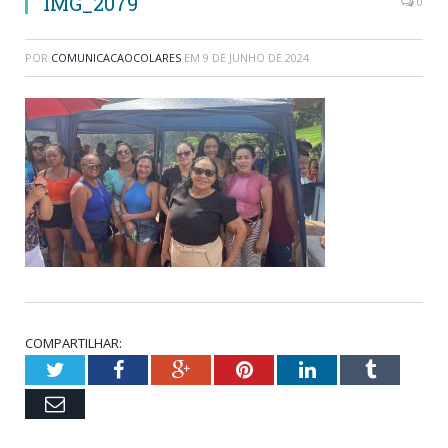
IMG_2079
0
POR
COMUNICACAOCOLARES
EM
9 DE JUNHO DE 2024
COMPARTILHAR:
Twitter
Facebook
Google+
Pinterest
LinkedIn
Tumblr
Email