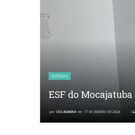
NOTÍCIAS
ESF do Mocajatuba
por
CR2-ADMIN4
em
17 DE JANEIRO DE 2024