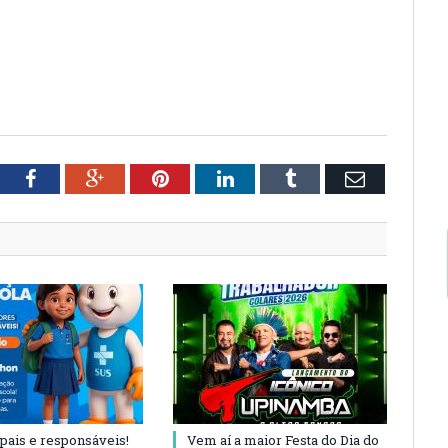
tter
Facebook
Google+
Pinterest
LinkedIn
Tumblr
Email
 pais e responsáveis!
Vem aí a maior Festa do Dia do