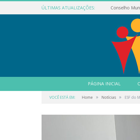
ÚLTIMAS ATUALIZAÇÕES:
PÁGINA INICIAL
O
»
»
VOCÊ ESTÁ EM:
Home
Notícias
ESF do 