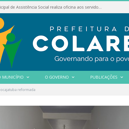
Conselho Municipal de Assistência Social realiza oficina aos servidores
 MUNICÍPIO
O GOVERNO
PUBLICAÇÕES
Mocajatuba reformada