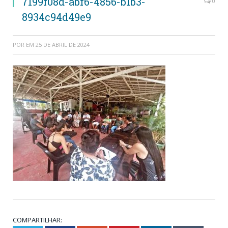
7199f08d-abf6-4856-b1b3-
0
8934c94d49e9
POR
EM
25 DE ABRIL DE 2024
COMPARTILHAR: