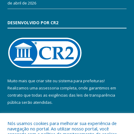
de abril de 2026
DESENVOLVIDO POR CR2
Muito mais que
criar site
ou
sistema para prefeituras
!
Realizamos uma
assessoria
completa, onde garantimos em
contrato que todas as exigências das
leis de transparência
pública
serão atendidas.
Conheça o
PNTP
e o
Radar da Transparência Pública
Nós usamos cookies para melhorar sua experiência de
navegação no portal. Ao utilizar nosso portal, você