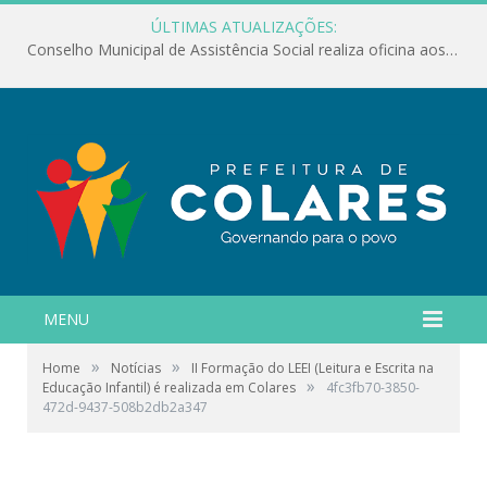
ÚLTIMAS ATUALIZAÇÕES:
Conselho Municipal de Assistência Social realiza oficina aos servidores
MENU
»
»
Home
Notícias
II Formação do LEEI (Leitura e Escrita na
»
Educação Infantil) é realizada em Colares
4fc3fb70-3850-
472d-9437-508b2db2a347