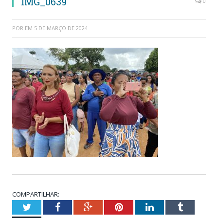
IMG_0639
0
POR
EM
5 DE MARÇO DE 2024
COMPARTILHAR:
Twitter
Facebook
Google+
Pinterest
LinkedIn
Tumblr