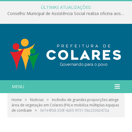
ÚLTIMAS ATUALIZAÇÕES:
Conselho Municipal de Assistência Social realiza oficina aos servidores
MENU
»
»
Home
Notícias
Incêndio de grandes proporções atinge
área de vegetação em Colares (PA) e mobiliza múltiplas equipas
»
de combate
0e7e4f0d-256f-4a55-9151-58c23362472a