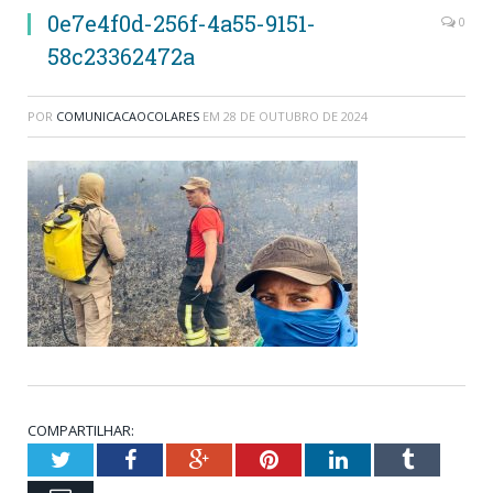
0e7e4f0d-256f-4a55-9151-
0
58c23362472a
POR
COMUNICACAOCOLARES
EM
28 DE OUTUBRO DE 2024
COMPARTILHAR:
Twitter
Facebook
Google+
Pinterest
LinkedIn
Tumblr