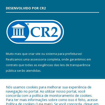
DESENVOLVIDO POR CR2
Muito mais que
criar site
ou
sistema para prefeituras
!
Realizamos uma
assessoria
completa, onde garantimos em
contrato que todas as exigências das
leis de transparência
pública
serão atendidas.
Conheça o
PNTP
e o
Radar da Transparência Pública
Nós usamos cookies para melhorar sua experiência de
navegação no portal. Ao utilizar nosso portal, você
concorda com a política de monitoramento de cookies.
Para ter mais informações sobre como isso é feito, acesse
Política de cookies (
Leia mais
). Se você concorda, clique em