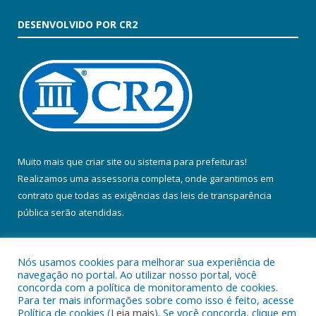
DESENVOLVIDO POR CR2
Muito mais que
criar site
ou
sistema para prefeituras
!
Realizamos uma
assessoria
completa, onde garantimos em
contrato que todas as exigências das
leis de transparência
pública
serão atendidas.
Conheça o
PNTP
e o
Radar da Transparência Pública
Nós usamos cookies para melhorar sua experiência de
navegação no portal. Ao utilizar nosso portal, você
concorda com a política de monitoramento de cookies.
Para ter mais informações sobre como isso é feito, acesse
Política de cookies (
Leia mais
). Se você concorda, clique em