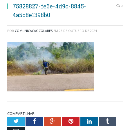
75828827-fe6e-4d9c-8845-
0
4a5c8e1398b0
POR
COMUNICACAOCOLARES
EM
28 DE OUTUBRO DE 2024
COMPARTILHAR:
Twitter
Facebook
Google+
Pinterest
LinkedIn
Tumblr