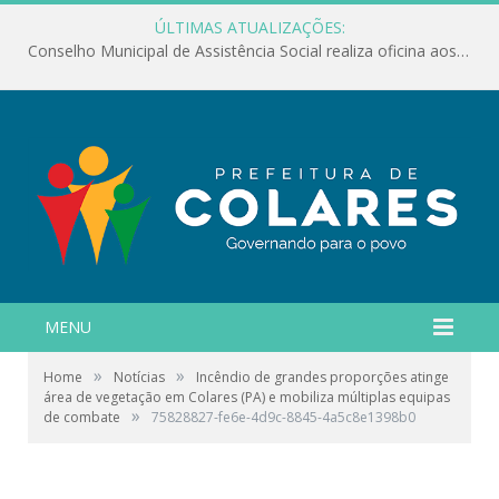
ÚLTIMAS ATUALIZAÇÕES:
Conselho Municipal de Assistência Social realiza oficina aos servidores
MENU
»
»
Home
Notícias
Incêndio de grandes proporções atinge
área de vegetação em Colares (PA) e mobiliza múltiplas equipas
»
de combate
75828827-fe6e-4d9c-8845-4a5c8e1398b0