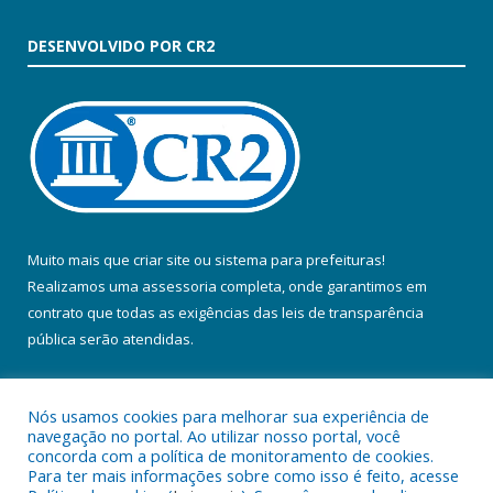
DESENVOLVIDO POR CR2
Muito mais que
criar site
ou
sistema para prefeituras
!
Realizamos uma
assessoria
completa, onde garantimos em
contrato que todas as exigências das
leis de transparência
pública
serão atendidas.
Conheça o
PNTP
e o
Radar da Transparência Pública
Nós usamos cookies para melhorar sua experiência de
navegação no portal. Ao utilizar nosso portal, você
concorda com a política de monitoramento de cookies.
Para ter mais informações sobre como isso é feito, acesse