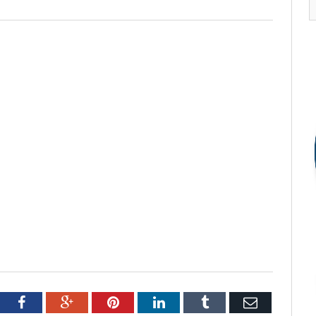
tter
Facebook
Google+
Pinterest
LinkedIn
Tumblr
Email