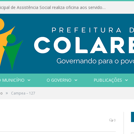
Conselho Municipal de Assistência Social realiza oficina aos servidores
 MUNICÍPIO
O GOVERNO
PUBLICAÇÕES
»
ão
Campea – 127
0