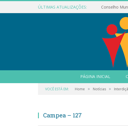
ÚLTIMAS ATUALIZAÇÕES:
PÁGINA INICIAL
O
»
»
VOCÊ ESTÁ EM:
Home
Notícias
Interdiç
Campea – 127