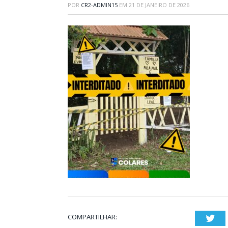
POR
CR2-ADMIN15
EM
21 DE JANEIRO DE 2026
COMPARTILHAR:
Twi