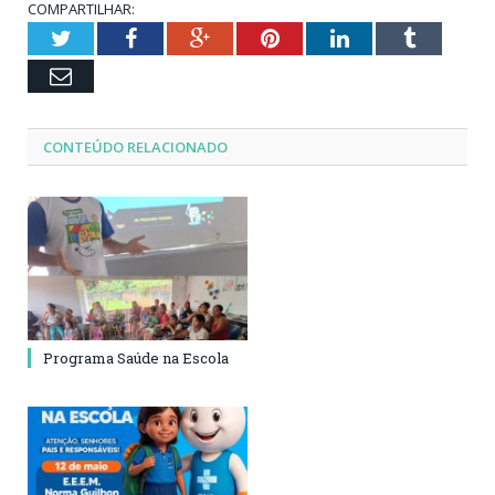
COMPARTILHAR:
Twitter
Facebook
Google+
Pinterest
LinkedIn
Tumblr
Email
CONTEÚDO RELACIONADO
Programa Saúde na Escola