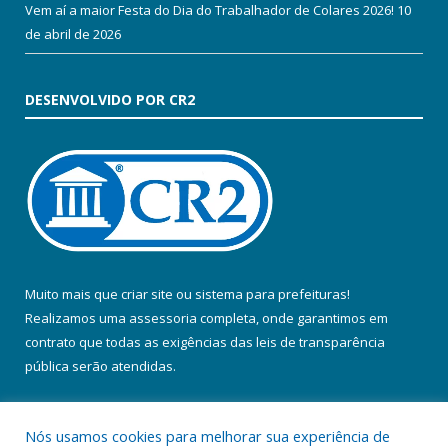
Vem aí a maior Festa do Dia do Trabalhador de Colares 2026!
10
de abril de 2026
DESENVOLVIDO POR CR2
Muito mais que
criar site
ou
sistema para prefeituras
!
Realizamos uma
assessoria
completa, onde garantimos em
contrato que todas as exigências das
leis de transparência
pública
serão atendidas.
Conheça o
PNTP
e o
Radar da Transparência Pública
Nós usamos cookies para melhorar sua experiência de