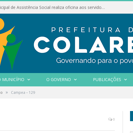
Conselho Municipal de Assistência Social realiza oficina aos servidores
 MUNICÍPIO
O GOVERNO
PUBLICAÇÕES
»
ão
Campea – 129
0