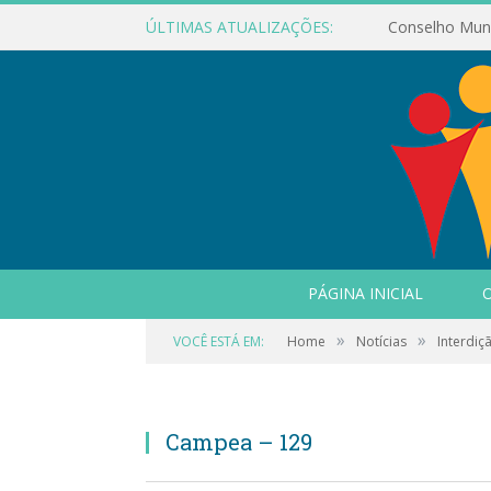
ÚLTIMAS ATUALIZAÇÕES:
PÁGINA INICIAL
O
»
»
VOCÊ ESTÁ EM:
Home
Notícias
Interdiç
Campea – 129