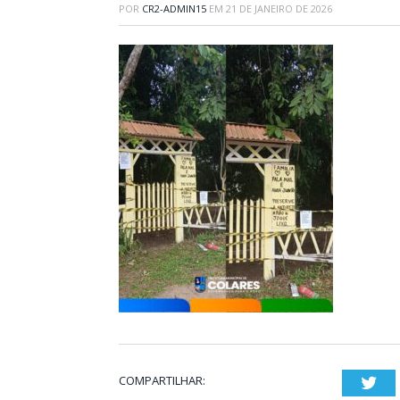
POR
CR2-ADMIN15
EM
21 DE JANEIRO DE 2026
COMPARTILHAR:
Twi