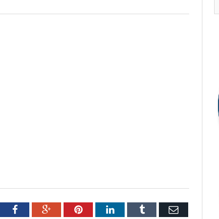
tter
Facebook
Google+
Pinterest
LinkedIn
Tumblr
Email