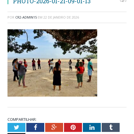
PHOTO-2026-01-21-09-01-13
0
POR
CR2-ADMIN15
EM
22 DE JANEIRO DE 2026
COMPARTILHAR:
Twitter
Facebook
Google+
Pinterest
LinkedIn
Tumblr