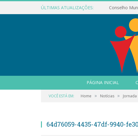
ÚLTIMAS ATUALIZAÇÕES:
PÁGINA INICIAL
O
»
»
VOCÊ ESTÁ EM:
Home
Notícias
Jornada 
64d76059-4435-47df-9940-fe30