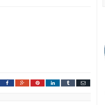
tter
Facebook
Google+
Pinterest
LinkedIn
Tumblr
Email