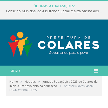
ÚLTIMAS ATUALIZAÇÕES:
Conselho Municipal de Assistência Social realiza oficina aos servidores
MENU
»
»
Home
Notícias
Jornada Pedagógica 2025 de Colares dá
»
início a um novo ciclo na educação
bf5d5965-d2a5-4bc6-
b1a1-423399dc767e