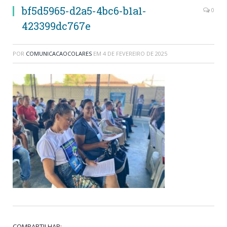
bf5d5965-d2a5-4bc6-b1a1-
0
423399dc767e
POR
COMUNICACAOCOLARES
EM
4 DE FEVEREIRO DE 2025
COMPARTILHAR: