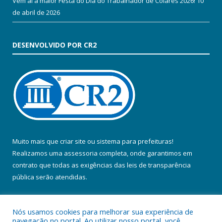
Vem aí a maior Festa do Dia do Trabalhador de Colares 2026!
10
de abril de 2026
DESENVOLVIDO POR CR2
Muito mais que
criar site
ou
sistema para prefeituras
!
Realizamos uma
assessoria
completa, onde garantimos em
contrato que todas as exigências das
leis de transparência
pública
serão atendidas.
Conheça o
PNTP
e o
Radar da Transparência Pública
Nós usamos cookies para melhorar sua experiência de
navegação no portal. Ao utilizar nosso portal, você