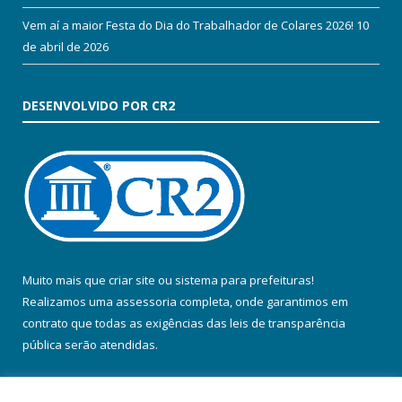
Vem aí a maior Festa do Dia do Trabalhador de Colares 2026!
10
de abril de 2026
DESENVOLVIDO POR CR2
Muito mais que
criar site
ou
sistema para prefeituras
!
Realizamos uma
assessoria
completa, onde garantimos em
contrato que todas as exigências das
leis de transparência
pública
serão atendidas.
Conheça o
PNTP
e o
Radar da Transparência Pública