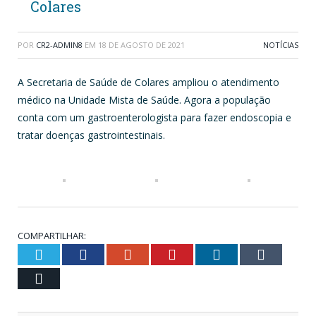
Colares
POR
CR2-ADMIN8
EM
18 DE AGOSTO DE 2021
NOTÍCIAS
A Secretaria de Saúde de Colares ampliou o atendimento
médico na Unidade Mista de Saúde. Agora a população
conta com um gastroenterologista para fazer endoscopia e
tratar doenças gastrointestinais.
COMPARTILHAR:
Twitter
Facebook
Google+
Pinterest
LinkedIn
Tumblr
Email