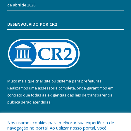
de abril de 2026
DESENVOLVIDO POR CR2
Muito mais que
criar site
ou
sistema para prefeituras
!
Realizamos uma
assessoria
completa, onde garantimos em
contrato que todas as exigências das
leis de transparência
pública
serão atendidas.
Conheça o
PNTP
e o
Radar da Transparência Pública
Nós usamos cookies para melhorar sua experiência de
navegação no portal. Ao utilizar nosso portal, você