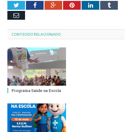
00:30
Twitter
Facebook
Google+
Pinterest
LinkedIn
Tumblr
Email
CONTEÚDO RELACIONADO
Programa Saúde na Escola