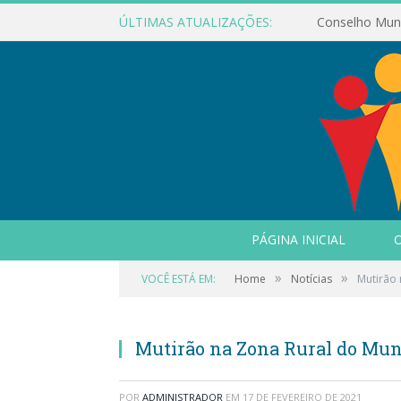
ÚLTIMAS ATUALIZAÇÕES:
PÁGINA INICIAL
O
»
»
VOCÊ ESTÁ EM:
Home
Notícias
Mutirão 
Mutirão na Zona Rural do Mun
POR
ADMINISTRADOR
EM
17 DE FEVEREIRO DE 2021