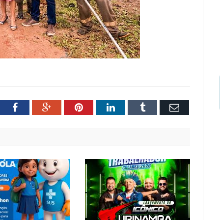
tter
Facebook
Google+
Pinterest
LinkedIn
Tumblr
Email