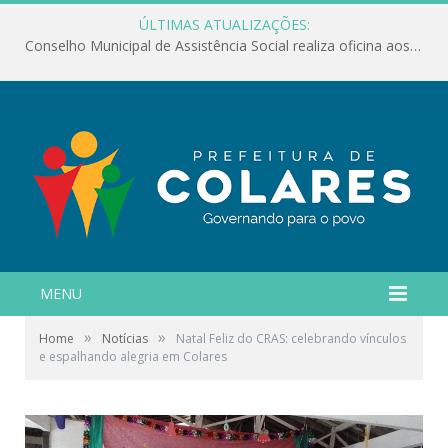
ÚLTIMAS ATUALIZAÇÕES:
Conselho Municipal de Assistência Social realiza oficina aos servidores
MENU
»
»
Home
Notícias
Natal Feliz do CRAS: celebrando vínculos
e espalhando alegria em Colares