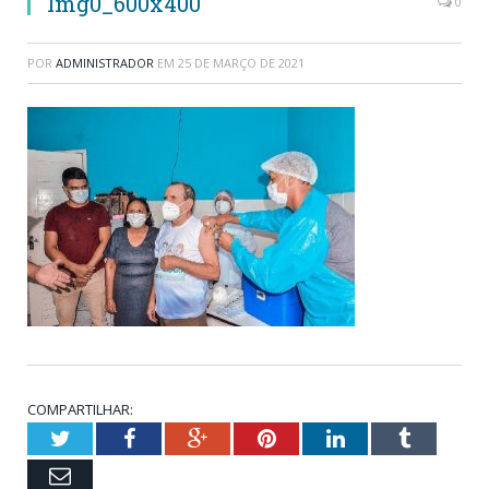
Img0_600x400
0
POR
ADMINISTRADOR
EM
25 DE MARÇO DE 2021
COMPARTILHAR:
Twitter
Facebook
Google+
Pinterest
LinkedIn
Tumblr
Email