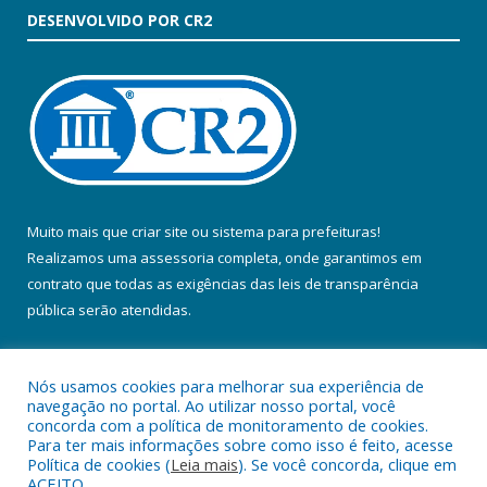
DESENVOLVIDO POR CR2
Muito mais que
criar site
ou
sistema para prefeituras
!
Realizamos uma
assessoria
completa, onde garantimos em
contrato que todas as exigências das
leis de transparência
pública
serão atendidas.
Conheça o
PNTP
e o
Radar da Transparência Pública
Nós usamos cookies para melhorar sua experiência de
navegação no portal. Ao utilizar nosso portal, você
concorda com a política de monitoramento de cookies.
Para ter mais informações sobre como isso é feito, acesse
Política de cookies (
Leia mais
). Se você concorda, clique em
Todos os direitos reservados a Prefeitura Municipal de Colares.
ACEITO.