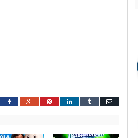
tter
Facebook
Google+
Pinterest
LinkedIn
Tumblr
Email