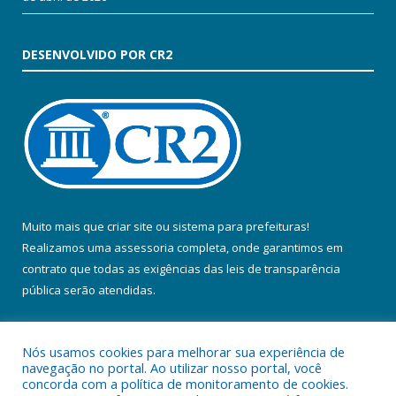
DESENVOLVIDO POR CR2
Muito mais que
criar site
ou
sistema para prefeituras
!
Realizamos uma
assessoria
completa, onde garantimos em
contrato que todas as exigências das
leis de transparência
pública
serão atendidas.
Conheça o
PNTP
e o
Radar da Transparência Pública
Nós usamos cookies para melhorar sua experiência de
navegação no portal. Ao utilizar nosso portal, você
concorda com a política de monitoramento de cookies.