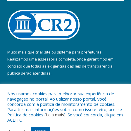
Muito mais que
criar site
ou
sistema para prefeituras
!
Realizamos uma
assessoria
completa, onde garantimos em
contrato que todas as exigências das
leis de transparência
pública
serão atendidas.
Conheça o
PNTP
e o
Radar da Transparência Pública
Nós usamos cookies para melhorar sua experiência de
navegação no portal. Ao utilizar nosso portal, você
concorda com a política de monitoramento de cookies.
Para ter mais informações sobre como isso é feito, acesse
Política de cookies (
Leia mais
). Se você concorda, clique em
Todos os direitos reservados a Prefeitura Municipal de Colares.
ACEITO.
Mapa do Site
Acessar Área Administrativa