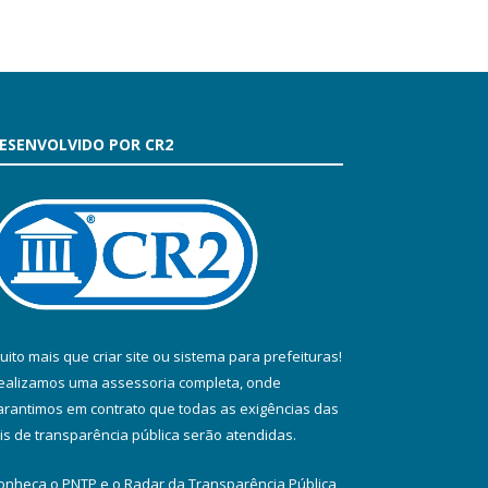
ESENVOLVIDO POR CR2
uito mais que
criar site
ou
sistema para prefeituras
!
ealizamos uma
assessoria
completa, onde
arantimos em contrato que todas as exigências das
eis de transparência pública
serão atendidas.
onheça o
PNTP
e o
Radar da Transparência Pública