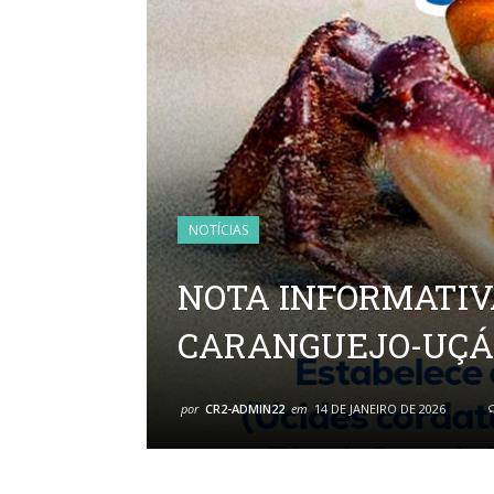
NOTÍCIAS
NOTA INFORMATIV
CARANGUEJO-UÇÁ (U
por
CR2-ADMIN22
em
14 DE JANEIRO DE 2026