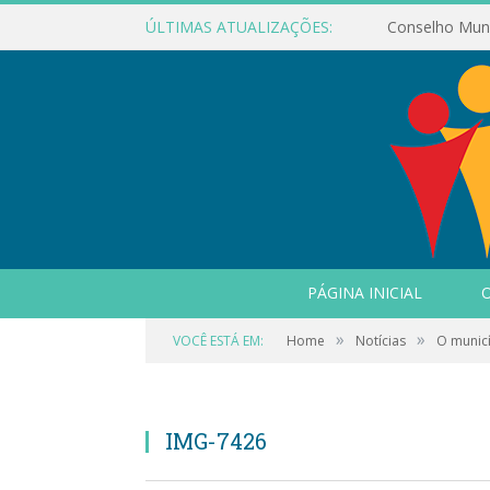
ÚLTIMAS ATUALIZAÇÕES:
PÁGINA INICIAL
O
»
»
VOCÊ ESTÁ EM:
Home
Notícias
O municí
IMG-7426