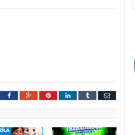
tter
Facebook
Google+
Pinterest
LinkedIn
Tumblr
Email