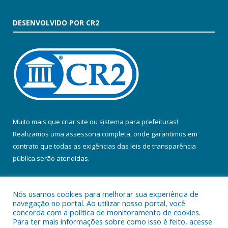
DESENVOLVIDO POR CR2
Muito mais que
criar site
ou
sistema para prefeituras
!
Realizamos uma
assessoria
completa, onde garantimos em
contrato que todas as exigências das
leis de transparência
pública
serão atendidas.
Conheça o
PNTP
e o
Radar da Transparência Pública
Nós usamos cookies para melhorar sua experiência de
navegação no portal. Ao utilizar nosso portal, você
concorda com a política de monitoramento de cookies.
Para ter mais informações sobre como isso é feito, acesse