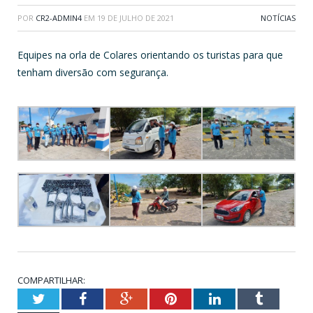
POR
CR2-ADMIN4
EM
19 DE JULHO DE 2021
NOTÍCIAS
Equipes na orla de Colares orientando os turistas para que
tenham diversão com segurança.
COMPARTILHAR:
Twitter
Facebook
Google+
Pinterest
LinkedIn
Tumblr