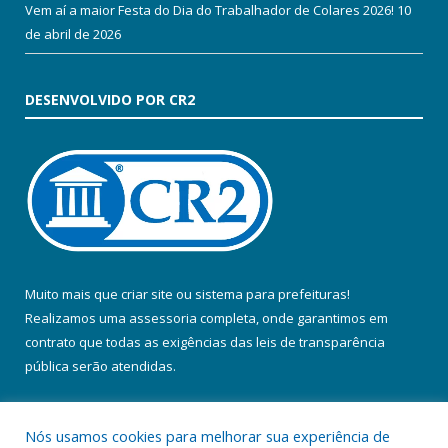
Vem aí a maior Festa do Dia do Trabalhador de Colares 2026!
10
de abril de 2026
DESENVOLVIDO POR CR2
Muito mais que
criar site
ou
sistema para prefeituras
!
Realizamos uma
assessoria
completa, onde garantimos em
contrato que todas as exigências das
leis de transparência
pública
serão atendidas.
Conheça o
PNTP
e o
Radar da Transparência Pública
Nós usamos cookies para melhorar sua experiência de