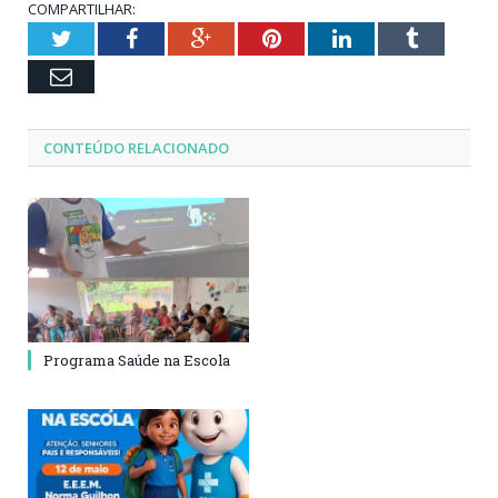
COMPARTILHAR:
Twitter
Facebook
Google+
Pinterest
LinkedIn
Tumblr
Email
CONTEÚDO RELACIONADO
Programa Saúde na Escola