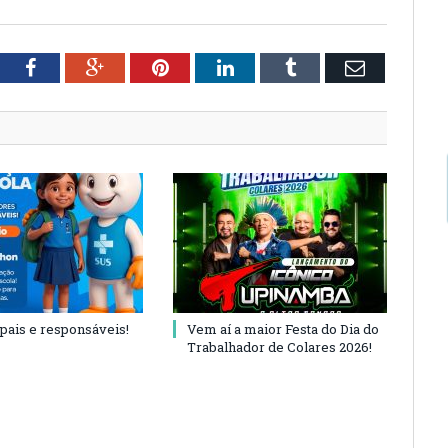
tter
Facebook
Google+
Pinterest
LinkedIn
Tumblr
Email
 pais e responsáveis!
Vem aí a maior Festa do Dia do
Trabalhador de Colares 2026!