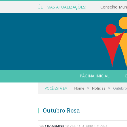
ÚLTIMAS ATUALIZAÇÕES:
PÁGINA INICIAL
O
»
»
VOCÊ ESTÁ EM:
Home
Notícias
Outubro
Outubro Rosa
POR
CR2-ADMIN4
EM
26 DE OUTUBRO DE 2023